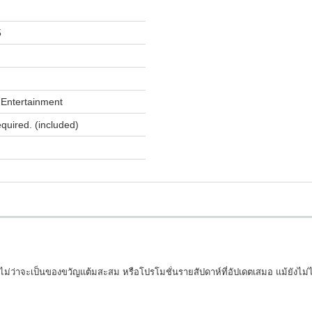
5
Entertainment
equired. (included)
่ ไม่ว่าจะเป็นของขวัญแต้มสะสม หรือโปรโมชั่นรายสัปดาห์ที่อัปเดตเสมอ แม้ยังไม