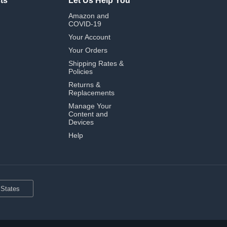
ts
Let Us Help You
Amazon and
COVID-19
Your Account
Your Orders
Shipping Rates &
Policies
Returns &
Replacements
Manage Your
Content and
Devices
Help
 States