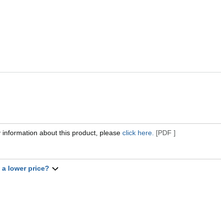
 information about this product, please
click here.
[PDF ]
t a lower price?