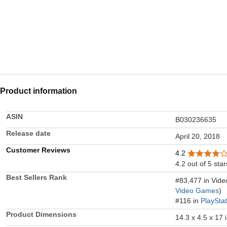
Product information
ASIN
B030236635
Release date
April 20, 2018
Customer Reviews
4.2
4.2 out of 5 star
Best Sellers Rank
#83,477 in Vid
Video Games
)
#116 in
PlaySta
Product Dimensions
14.3 x 4.5 x 17