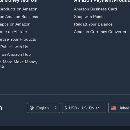
e Money with Us
Amazon Payment Produc
 products on Amazon
Amazon Business Card
 on Amazon Business
Shop with Points
 apps on Amazon
Reload Your Balance
me an Affiliate
Amazon Currency Converter
rtise Your Products
-Publish with Us
t an Amazon Hub
e More Make Money
 Us
English
$
USD - U.S. Dollar
United