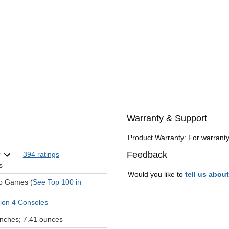
Warranty & Support
Product Warranty: For warranty
Feedback
394 ratings
s
Would you like to
tell us abou
eo Games (
See Top 100 in
tion 4 Consoles
 inches; 7.41 ounces