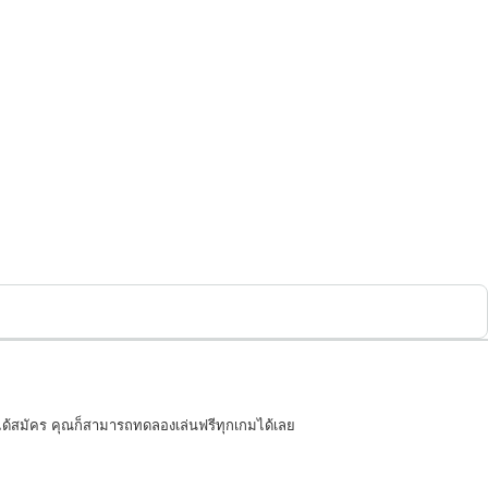
่ได้สมัคร คุณก็สามารถทดลองเล่นฟรีทุกเกมได้เลย