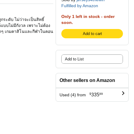
Fulfilled by Amazon
Only 1 left in stock - order
ระดับ ไม่ว่าจะเป็นสิทธิ์
soon.
แบบไม่มีกังวล เพราะไม่ต้อง
สุดๆ เกมคาสิโนและกีฬาในคอน
Add to cart
Add to List
Other sellers on Amazon
$
335
99
Used (4) from