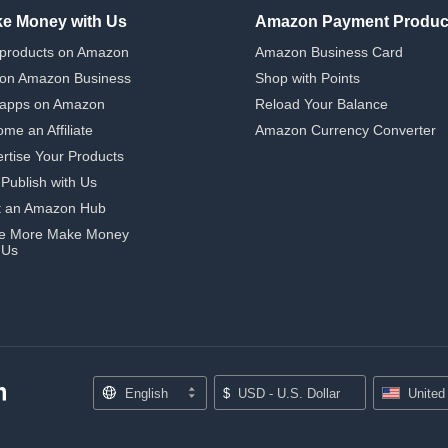
e Money with Us
Amazon Payment Produc
 products on Amazon
Amazon Business Card
 on Amazon Business
Shop with Points
 apps on Amazon
Reload Your Balance
me an Affiliate
Amazon Currency Converter
rtise Your Products
-Publish with Us
t an Amazon Hub
e More Make Money
 Us
English
$
USD - U.S. Dollar
United