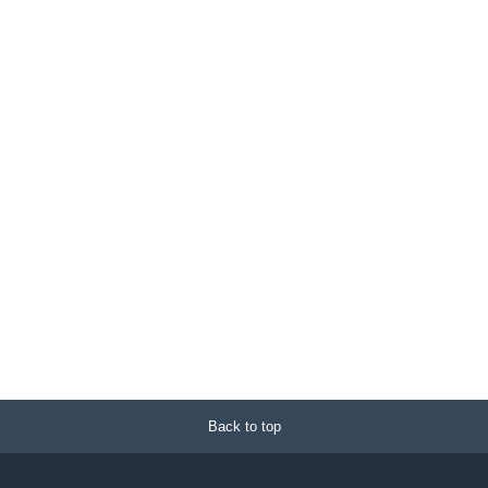
Back to top