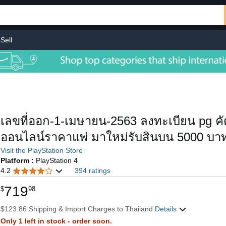
Sell
เลขที่ออก-1-เมษายน-2563 ลงทะเบียน pg คั
ออนไลน์ราคาแพ่ มาใหม่รับสินบน 5000 บา
Visit the PlayStation Store
Platform :
PlayStation 4
4.2
394 ratings
719
$
98
$123.86 Shipping & Import Charges to Thailand
Details
Only 1 left in stock - order soon.