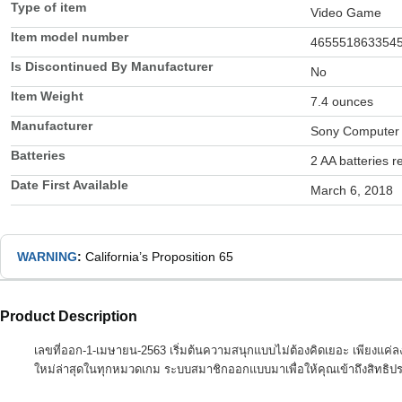
Type of item
Video Game
Item model number
465551863354
Is Discontinued By Manufacturer
No
Item Weight
7.4 ounces
Manufacturer
Sony Computer 
Batteries
2 AA batteries r
Date First Available
March 6, 2018
WARNING
:
California’s Proposition 65
Product Description
เลขที่ออก-1-เมษายน-2563 เริ่มต้นความสนุกแบบไม่ต้องคิดเยอะ เพียงแค่ล
ใหม่ล่าสุดในทุกหมวดเกม ระบบสมาชิกออกแบบมาเพื่อให้คุณเข้าถึงสิทธิประโ