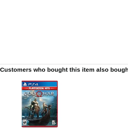
Customers who bought this item also bough