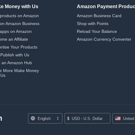
e Money with Us
Amazon Payment Produc
 products on Amazon
Amazon Business Card
 on Amazon Business
Shop with Points
 apps on Amazon
Reload Your Balance
me an Affiliate
Amazon Currency Converter
rtise Your Products
-Publish with Us
t an Amazon Hub
e More Make Money
 Us
English
$
USD - U.S. Dollar
United