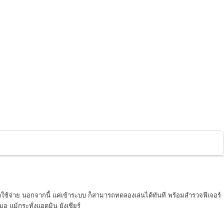
าใช้จ่าย นอกจากนี้ แค่เข้าระบบ ก็สามารถทดลองเล่นได้ทันที พร้อมสำรวจฟีเจอร์
 แม้กระทั่งแอดมิน ยังเชียร์