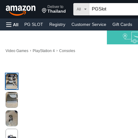
Deliver to
All
Thailand
PG SLOT
Registry
Customer Service
Gift Cards
All
›
›
Video Games
PlayStation 4
Consoles