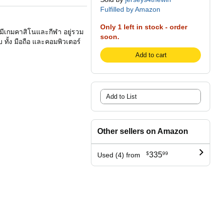
Fulfilled by Amazon
Only 1 left in stock - order
 มีเกมคาสิโนและกีฬา อยู่รวม
soon.
ั้ง มือถือ และคอมพิวเตอร์
Add to cart
Add to List
Other sellers on Amazon
$
335
99
Used (4) from