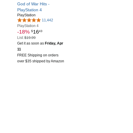
God of War Hits -
PlayStation 4
PlayStation
11,442
PlayStation 4
-18%
16
$
43
List:
$19.99
Get it as soon as
Friday, Apr
11
FREE Shipping on orders
over $35 shipped by Amazon