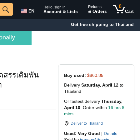
0
Returns
Hello, sign in
EN
& Orders
Cart
Account & Lists
Get free shipping to Thailand
ดสรรเดิมพัน
Buy used:
$860.85
ท
Delivery
Saturday, April 12
to
Thailand
Or fastest delivery
Thursday,
April 10
. Order within
16 hrs 8
mins
Deliver to
Thailand
Used: Very Good
|
Details
Sold by
jerseys4thewin