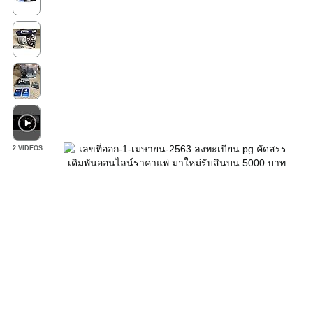
2 VIDEOS