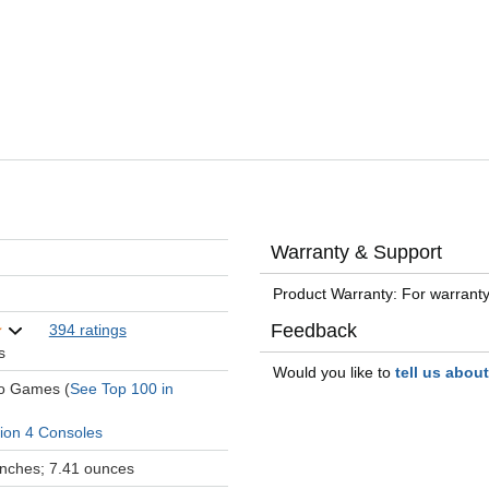
Warranty & Support
Product Warranty: For warranty
Feedback
394 ratings
s
Would you like to
tell us abou
eo Games (
See Top 100 in
tion 4 Consoles
 inches; 7.41 ounces