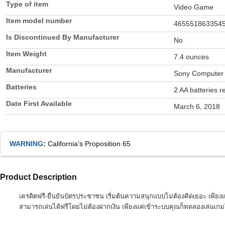
Type of item
Video Game
Item model number
465551863354
Is Discontinued By Manufacturer
No
Item Weight
7.4 ounces
Manufacturer
Sony Computer 
Batteries
2 AA batteries r
Date First Available
March 6, 2018
WARNING
:
California’s Proposition 65
Product Description
เครดิตฟรี-ยืนยันบัตรประชาชน เริ่มต้นความสนุกแบบไม่ต้องคิดเยอะ เพีย
สามารถเล่นได้ฟรีโดยไม่ต้องฝากเงิน เพียงแค่เข้าระบบคุณก็ทดลองเล่นเกม