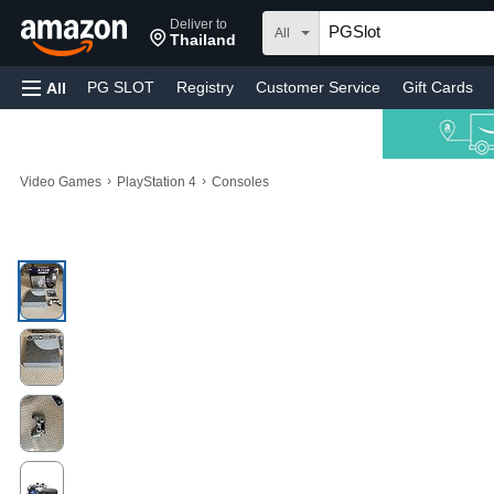
Deliver to
All
Thailand
PG SLOT
Registry
Customer Service
Gift Cards
All
›
›
Video Games
PlayStation 4
Consoles