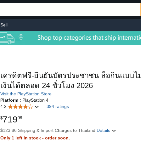
Sell
เครดิตฟรี-ยืนยันบัตรประชาชน ล็อกินแบบไม
เงินได้ตลอด 24 ชั่วโมง 2026
Visit the PlayStation Store
Platform :
PlayStation 4
4.2
394 ratings
719
$
98
$123.86 Shipping & Import Charges to Thailand
Details
Only 1 left in stock - order soon.