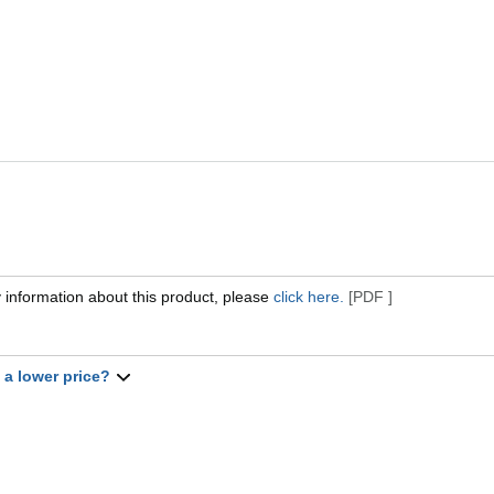
 information about this product, please
click here.
[PDF ]
t a lower price?