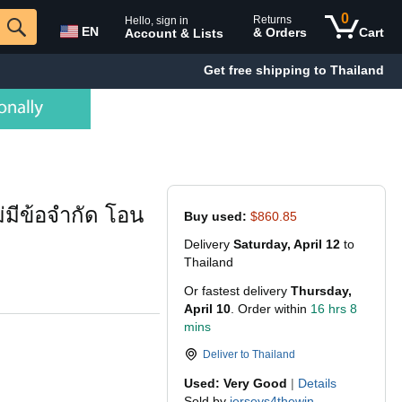
0
Returns
Hello, sign in
EN
& Orders
Cart
Account & Lists
Get free shipping to Thailand
่มีข้อจำกัด โอน
Buy used:
$860.85
Delivery
Saturday, April 12
to
Thailand
Or fastest delivery
Thursday,
April 10
. Order within
16 hrs 8
mins
Deliver to
Thailand
Used: Very Good
|
Details
Sold by
jerseys4thewin