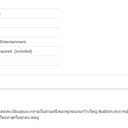
5
Entertainment
equired. (included)
งแค่ลงทะเบียนคุณจะกลายเป็นส่วนหนึ่งของชุมชนเกมกว้างใหญ่ สัมผัสประสบการณ์ห
ใหม่ล่าสุดในทุกหมวดหมู่