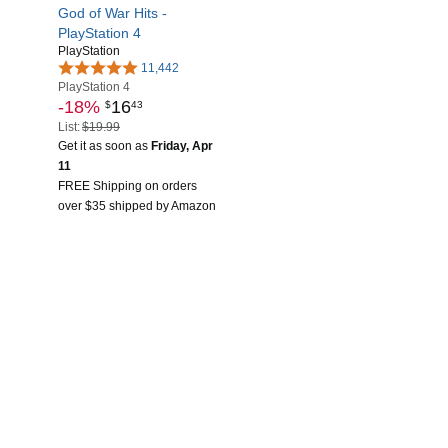
God of War Hits -
PlayStation 4
PlayStation
11,442
PlayStation 4
-18%
16
$
43
List:
$19.99
Get it as soon as
Friday, Apr
11
FREE Shipping on orders
over $35 shipped by Amazon