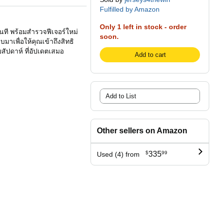
Fulfilled by Amazon
Only 1 left in stock - order
ที พร้อมสำรวจฟีเจอร์ใหม่
soon.
าเพื่อให้คุณเข้าถึงสิทธิ
สัปดาห์ ที่อัปเดตเสมอ
Add to cart
Add to List
Other sellers on Amazon
$
335
99
Used (4) from