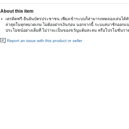
About this item
เครดิตฟรี-ยืนยันบัตรประชาชน เพียงเข้าระบบก็สามารถทดลองเล่นได้ทัน
ล่าสุดในทุกหมวดเกม ไม่ต้องฝากเงินก่อน นอกจากนี้ ระบบสมาชิกออกแบบม
ประโยชน์อย่างเต็มที่ ไม่ว่าจะเป็นของขวัญแต้มสะสม หรือโปรโมชั่นราย
Report an issue with this product or seller