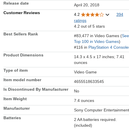
Release date
April 20, 2018
Customer Reviews
4.2
394
ratings
4.2 out of 5 stars
Best Sellers Rank
#83,477 in Video Games (
See
Top 100 in Video Games
)
#116 in
PlayStation 4 Console
Product Dimensions
14.3 x 4.5 x 17 inches; 7.41
ounces
Type of item
Video Game
Item model number
4655518633545
Is Discontinued By Manufacturer
No
Item Weight
7.4 ounces
Manufacturer
Sony Computer Entertainmen
Batteries
2 AA batteries required.
(included)