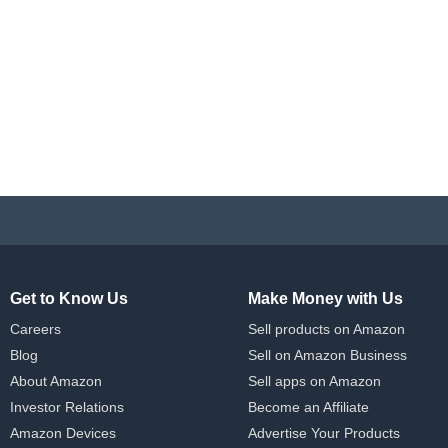
Get to Know Us
Make Money with Us
Careers
Sell products on Amazon
Blog
Sell on Amazon Business
About Amazon
Sell apps on Amazon
Investor Relations
Become an Affiliate
Amazon Devices
Advertise Your Products