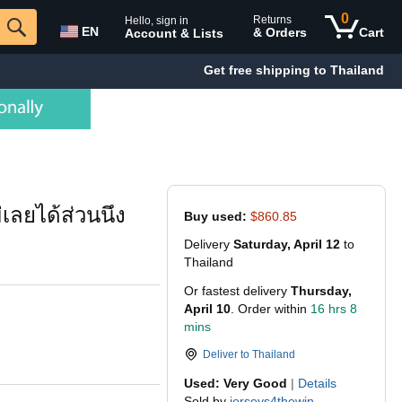
0
Returns
Hello, sign in
EN
& Orders
Cart
Account & Lists
Get free shipping to Thailand
เลยได้ส่วนนึง
Buy used:
$860.85
Delivery
Saturday, April 12
to
Thailand
Or fastest delivery
Thursday,
April 10
. Order within
16 hrs 8
mins
Deliver to
Thailand
Used: Very Good
|
Details
Sold by
jerseys4thewin