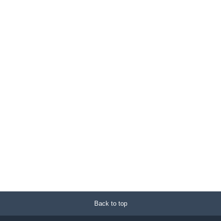
Back to top