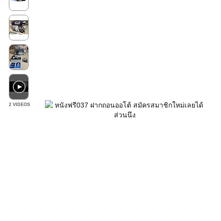
2 VIDEOS