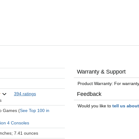
Warranty & Support
Product Warranty: For warranty
Feedback
394 ratings
s
Would you like to
tell us abou
eo Games (
See Top 100 in
tion 4 Consoles
 inches; 7.41 ounces