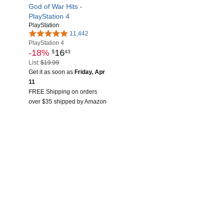
God of War Hits -
PlayStation 4
PlayStation
11,442
PlayStation 4
-18%
16
$
43
List:
$19.99
Get it as soon as
Friday, Apr
11
FREE Shipping on orders
over $35 shipped by Amazon