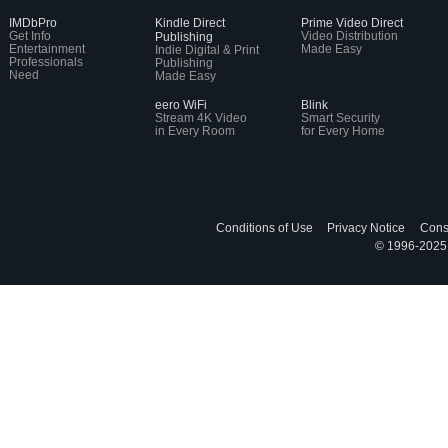
IMDbPro
Kindle Direct
Prime Video Direct
Get Info
Video Distribution
Publishing
Entertainment
Made Easy
Indie Digital & Print
Professionals
Publishing
Need
Made Easy
eero WiFi
Blink
Stream 4K Video
Smart Security
in Every Room
for Every Home
Conditions of Use
Privacy Notice
Cons
© 1996-2025, 