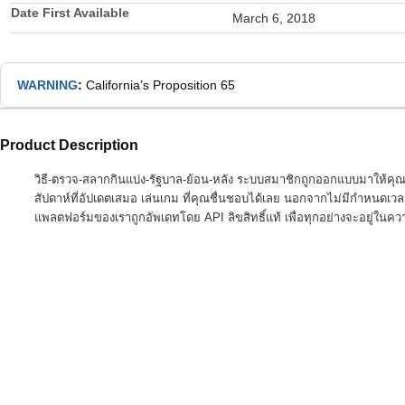
Date First Available
March 6, 2018
WARNING
:
California’s Proposition 65
Product Description
วิธี-ตรวจ-สลากกินแบ่ง-รัฐบาล-ย้อน-หลัง ระบบสมาชิกถูกออกแบบมาให้คุณ
สัปดาห์ที่อัปเดตเสมอ เล่นเกม ที่คุณชื่นชอบได้เลย นอกจากไม่มีกำหนดเวลา
แพลตฟอร์มของเราถูกอัพเดทโดย API ลิขสิทธิ์แท้ เพื่อทุกอย่างจะอยู่ในคว