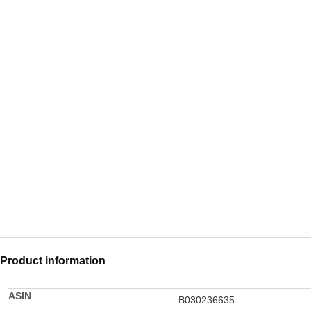
Product information
ASIN
B030236635