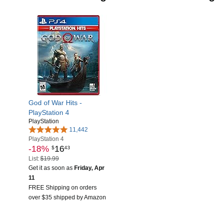
God of War Hits -
PlayStation 4
PlayStation
11,442
PlayStation 4
-18%
16
$
43
List:
$19.99
Get it as soon as
Friday, Apr
11
FREE Shipping on orders
over $35 shipped by Amazon