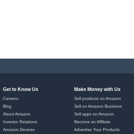
Get to Know Us
Make Money with Us
Careers
Sell products on Amazon
Blog
Sell on Amazon Business
About Amazon
Sell apps on Amazon
Investor Relations
Become an Affiliate
Amazon Devices
Advertise Your Products