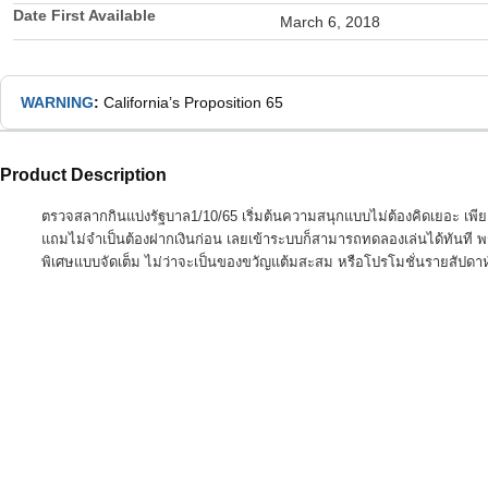
Date First Available
March 6, 2018
WARNING
:
California’s Proposition 65
Product Description
ตรวจสลากกินแบ่งรัฐบาล1/10/65 เริ่มต้นความสนุกแบบไม่ต้องคิดเยอะ เพีย
แถมไม่จำเป็นต้องฝากเงินก่อน เลยเข้าระบบก็สามารถทดลองเล่นได้ทันที พร้
พิเศษแบบจัดเต็ม ไม่ว่าจะเป็นของขวัญแต้มสะสม หรือโปรโมชั่นรายสัปดาห์