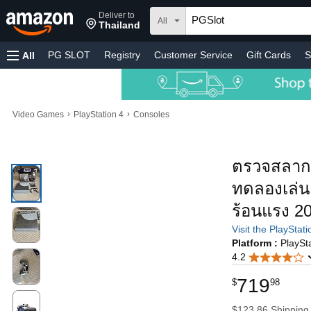
Deliver to
All
Thailand
PG SLOT
Registry
Customer Service
Gift Cards
S
All
›
›
Video Games
PlayStation 4
Consoles
ตรวจสลากก
ทดลองเล่นค
ร้อนแรง 2
Visit the PlayStat
Platform :
PlaySt
4.2
719
$
98
$123.86 Shipping