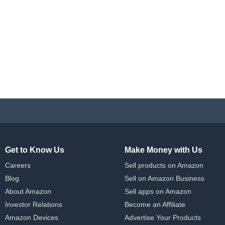
Get to Know Us
Make Money with Us
Careers
Sell products on Amazon
Blog
Sell on Amazon Business
About Amazon
Sell apps on Amazon
Investor Relations
Become an Affiliate
Amazon Devices
Advertise Your Products