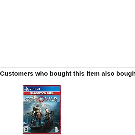
Customers who bought this item also bough