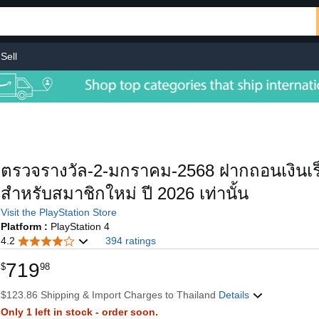
Sell
ตรวจรางวัล-2-มกราคม-2568 ฝากถอนเงินเร
สำหรับสมาชิกใหม่ ปี 2026 เท่านั้น
Visit the PlayStation Store
Platform :
PlayStation 4
4.2
394 ratings
719
$
98
$123.86 Shipping & Import Charges to Thailand
Details
Only 1 left in stock - order soon.