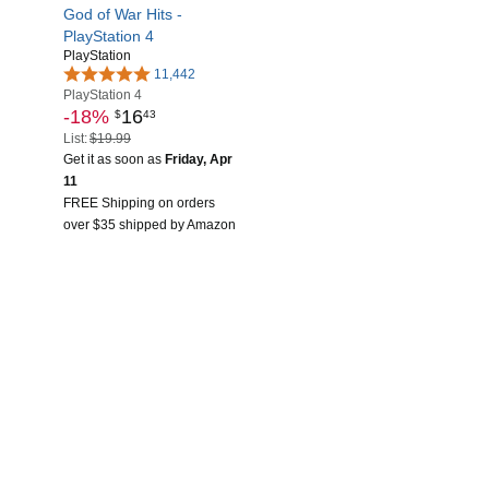
God of War Hits -
PlayStation 4
PlayStation
11,442
PlayStation 4
-18%
16
$
43
List:
$19.99
Get it as soon as
Friday, Apr
11
FREE Shipping on orders
over $35 shipped by Amazon