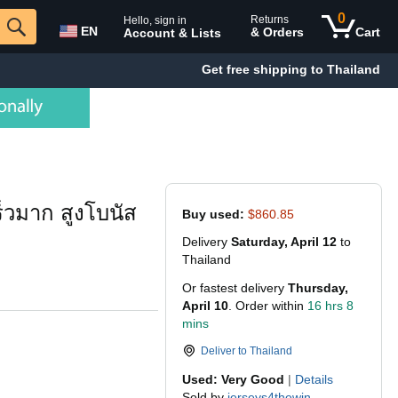
0
Returns
Hello, sign in
EN
& Orders
Cart
Account & Lists
Get free shipping to Thailand
็วมาก สูงโบนัส
Buy used:
$860.85
Delivery
Saturday, April 12
to
Thailand
Or fastest delivery
Thursday,
April 10
. Order within
16 hrs 8
mins
Deliver to
Thailand
Used: Very Good
|
Details
Sold by
jerseys4thewin