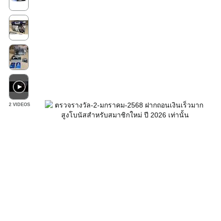
2 VIDEOS