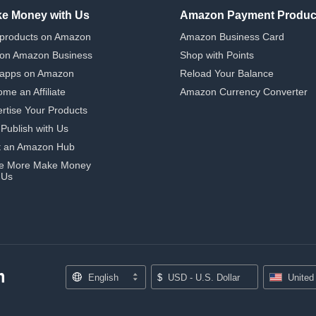
e Money with Us
Amazon Payment Produc
 products on Amazon
Amazon Business Card
 on Amazon Business
Shop with Points
 apps on Amazon
Reload Your Balance
me an Affiliate
Amazon Currency Converter
rtise Your Products
-Publish with Us
t an Amazon Hub
e More Make Money
 Us
English
$
USD - U.S. Dollar
United