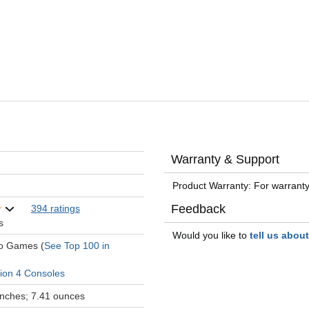
Warranty & Support
Product Warranty: For warranty
Feedback
394 ratings
s
Would you like to
tell us abou
eo Games (
See Top 100 in
tion 4 Consoles
 inches; 7.41 ounces