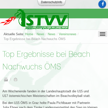
Datenschutzinfo
Aktuelle Seite:
Home
/
News
/
News
/
Vereinsnews
/
Top Ergebnisse bei Beach Nachwuchs ÖMS
Top Ergebnisse bei Beach
Nachwuchs ÖMS
Am Wochenende fanden in der Landeshauptstadt die U15 und
U17 österreichischen Meisterschaften im Beachvolleyball statt.
Bei den U15 ÖMS in Graz holte Paula Pichlbauer mit Partnerin
Julia Ebner nach dem Tiroler Landesmeistertitel den Sieg im kleinen