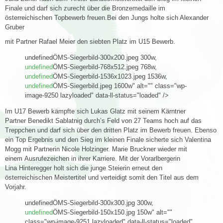
Finale und darf sich zurecht über die Bronzemedaille im
österreichischen Topbewerb freuen.Bei den Jungs holte sich Alexander
Gruber
mit Partner Rafael Meier den siebten Platz im U15 Bewerb.
undefinedÖMS-Siegerbild-300x200.jpeg 300w,
undefined
ÖMS-Siegerbild-768x512.jpeg 768w,
undefined
ÖMS-Siegerbild-1536x1023.jpeg 1536w,
undefined
ÖMS-Siegerbild.jpeg 1600w" alt="" class="wp-
image-9250 lazyloaded" data-ll-status="loaded" />
Im U17 Bewerb kämpfte sich Lukas Glatz mit seinem Kärntner
Partner Benedikt Sablatnig durch’s Feld von 27 Teams hoch auf das
Treppchen und darf sich über den dritten Platz im Bewerb freuen. Ebenso
ein Top Ergebnis und den Sieg im kleinen Finale sicherte sich Valentina
Mogg mit Partnerin Nicole Holzinger. Marie Bruckner wieder mit
einem Ausrufezeichen in ihrer Karriere. Mit der Vorarlbergerin
Lina Hinteregger holt sich die junge Steierin erneut den
österreichischen Meistertitel und verteidigt somit den Titel aus dem
Vorjahr.
undefinedÖMS-Siegerbild-300x300.jpg 300w,
undefined
ÖMS-Siegerbild-150x150.jpg 150w" alt=""
class="wp-image-9251 lazyloaded" data-ll-status="loaded"