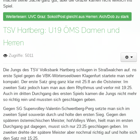
machte seine Sache ganz gut, aber die Grazer kamen nicht wirklich ins
Spiel.
Weiterlesen: UVC Graz: Sokol/Post gleicht aus Herren: Aich/Dob zu stark
TSV Hartberg: U19 ÖMS Damen und
Herren
Zugriffe: 5011
Die Jungs des TSV Volksbank Hartberg schlugen in Straßwalchen auf. ns
erste Spiel gegen die VBK-Wörterseelöwen Klagenfurt startete man sehr
kompakt. Der erste Satz ging ganz klar mit 25:8 an die Oststeirer. Im
zweiten Satz jedoch kam man aus dem Rhythmus und verlor mit 19:25.
Auch im dritten Durchgang des ersten Spiels kamen die Jungs nicht mehr
so richtig rein und mussten sich geschlagen geben.
Gegen SG Supervolley-Valentin-Schwertberg-Perg setzte man sich im
zweiten Spiel souverän durch und holte den ersten Sieg. Gegen den
späteren österreichischen Meister, hotVolleys Wien, hielt man im ersten
Durchgang gut dagegen, musst sich nur 23:25 geschlagen geben. Im
zweiten drehte der spätere Meister aber nochmal richtig auf und holte sich
den Satz mit 15:25.